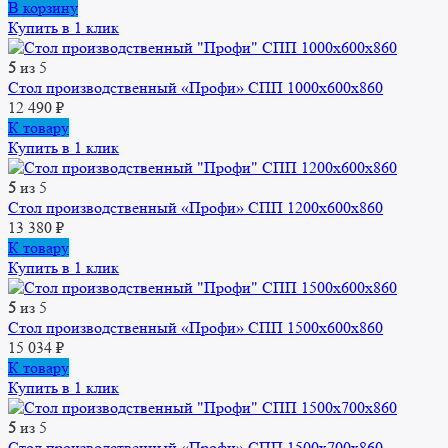
В корзину
Купить в 1 клик
5
из 5
Стол производственный «Профи» СПП 1000х600х860
12 490
₽
Этот
К товару
товар
Купить в 1 клик
имеет
несколько
5
из 5
вариаций.
Стол производственный «Профи» СПП 1200х600х860
Опции
13 380
₽
можно
Этот
К товару
выбрать
товар
Купить в 1 клик
на
имеет
странице
несколько
5
из 5
товара.
вариаций.
Стол производственный «Профи» СПП 1500х600х860
Опции
15 034
₽
можно
Этот
К товару
выбрать
товар
Купить в 1 клик
на
имеет
странице
несколько
5
из 5
товара.
вариаций.
Стол производственный «Профи» СПП 1500х700х860