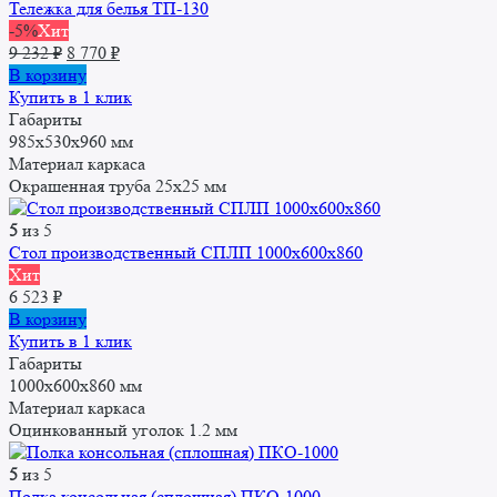
Тележка для белья ТП-130
-5%
Хит
Первоначальная
Текущая
9 232
₽
8 770
₽
цена
цена:
В корзину
составляла
8
Купить в 1 клик
9
770 ₽.
Габариты
232 ₽.
985х530х960 мм
Материал каркаса
Окрашенная труба 25x25 мм
5
из 5
Стол производственный СПЛП 1000х600х860
Хит
6 523
₽
В корзину
Купить в 1 клик
Габариты
1000x600x860 мм
Материал каркаса
Оцинкованный уголок 1.2 мм
5
из 5
Полка консольная (сплошная) ПКО-1000