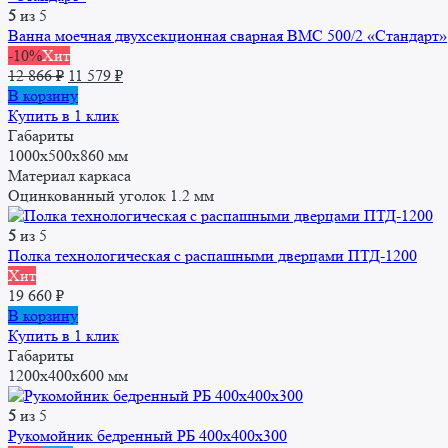
5
из 5
Ванна моечная двухсекционная сварная ВМС 500/2 «Стандарт»
-10%
Хит
Первоначальная
Текущая
12 866
₽
11 579
₽
цена
цена:
В корзину
составляла
11
Купить в 1 клик
12
579 ₽.
Габариты
866 ₽.
1000х500х860 мм
Материал каркаса
Оцинкованный уголок 1.2 мм
5
из 5
Полка технологическая с распашными дверцами ПТД-1200
Хит
19 660
₽
В корзину
Купить в 1 клик
Габариты
1200x400x600 мм
5
из 5
Рукомойник бедренный РБ 400x400x300