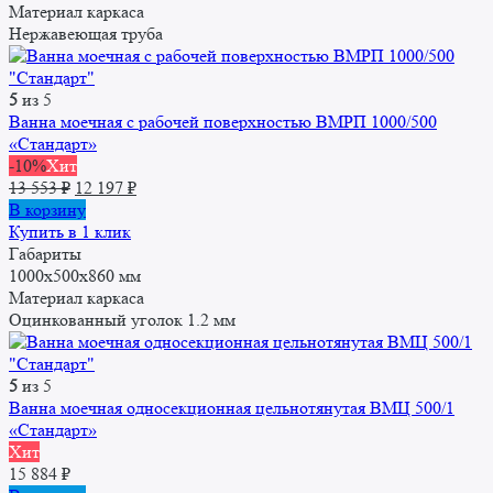
Материал каркаса
Нержавеющая труба
5
из 5
Ванна моечная с рабочей поверхностью ВМРП 1000/500
«Стандарт»
-10%
Хит
Первоначальная
Текущая
13 553
₽
12 197
₽
цена
цена:
В корзину
составляла
12
Купить в 1 клик
13
197 ₽.
Габариты
553 ₽.
1000x500x860 мм
Материал каркаса
Оцинкованный уголок 1.2 мм
5
из 5
Ванна моечная односекционная цельнотянутая ВМЦ 500/1
«Стандарт»
Хит
15 884
₽