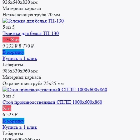
926х640х820 мм
Материал каркаса
Нержавеющая труба 20 мм
5
из 5
Тележка для белья ТП-130
-5%
Хит
Первоначальная
Текущая
9 232
₽
8 770
₽
цена
цена:
В корзину
составляла
8
Купить в 1 клик
9
770 ₽.
Габариты
232 ₽.
985х530х960 мм
Материал каркаса
Окрашенная труба 25x25 мм
5
из 5
Стол производственный СПЛП 1000х600х860
Хит
6 523
₽
В корзину
Купить в 1 клик
Габариты
1000x600x860 мм